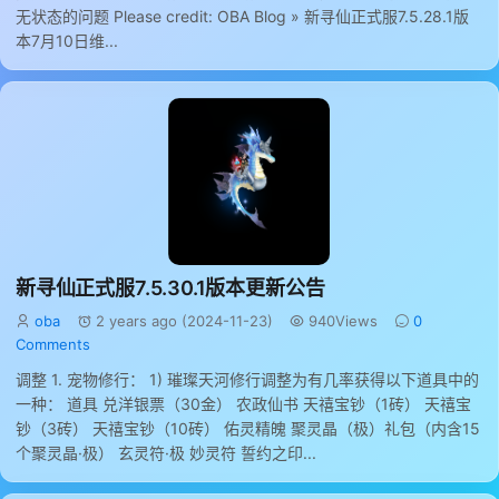
无状态的问题 Please credit: OBA Blog » 新寻仙正式服7.5.28.1版
本7月10日维...
新寻仙正式服7.5.30.1版本更新公告
oba
2 years ago (2024-11-23)
940Views
0
Comments
调整 1. 宠物修行： 1) 璀璨天河修行调整为有几率获得以下道具中的
一种： 道具 兑洋银票（30金） 农政仙书 天禧宝钞（1砖） 天禧宝
钞（3砖） 天禧宝钞（10砖） 佑灵精魄 聚灵晶（极）礼包（内含15
个聚灵晶·极） 玄灵符·极 妙灵符 誓约之印...