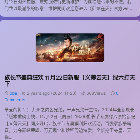
月12日对热血服、原始服进行更新维护！为此给您带来的不便，我
们致以最诚挚的歉意！维护期间欢迎您进入《御龙在天》官方we...
族长节盛典狂欢 11月22日新服【义薄云天】绿六打天
下
oba
2 years ago (2024-11-23)
688Views
0
Comments
亲爱的将军： 九州之内皆兄弟，一声兄弟一生情。2024年全新族长
节版本重磅上线，11月22日（周五）16:00族长节专属绿六原始新服
【义薄云天】同步开启，族长节专属福利狂欢活动，百强家族争霸
赛，力夺巅峰荣耀、万元现金和珍稀周边犒赏；全新抢王夺皇、天
梯...